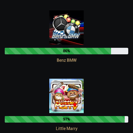
86%
Benz BMW
97%
Little Marry