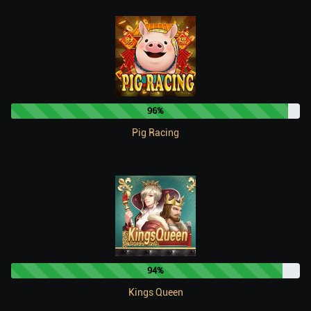
96%
Pig Racing
94%
Kings Queen